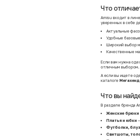
Atelier
31,5 (20 см)
Avalanche
34 (21,5 см)
Что отличае
AX Paris
3-5 лет
BALDESARINI
36
Amisu входит в лин
BALLY
36,5
уверенных в себе д
Banana Republic
37
Barrel
37,5
Актуальные фасо
Basefield
38
Удобные базовые
B&C Collection
38,5
Beck & Hersey
39
Широкий выбор м
Bench
39,5
Качественные ма
Benetton
3XL
Ben Sherman
3XL
Если вам нужна одеж
Bershka
3XL
Bexleys
3XS
отличным выбором.
Bexleys
40
А если вы ищете од
BF
41
каталоге
Мегахенд
BF
42
Bivolino
43
Black Forest
44
Что вы найде
Blind Date
44,5
Bogner
45
Bonita
46
В разделе бренда A
Boohoo
48+
Женские брюки
Brax
4XL
British Knights
4XL
Платья и юбки
—
Bruno Banani
4XL
Футболки, блуз
Buena Vista
5-7 лет
Bugatti
5XL
Свитшоты, толс
Burberry
5XL