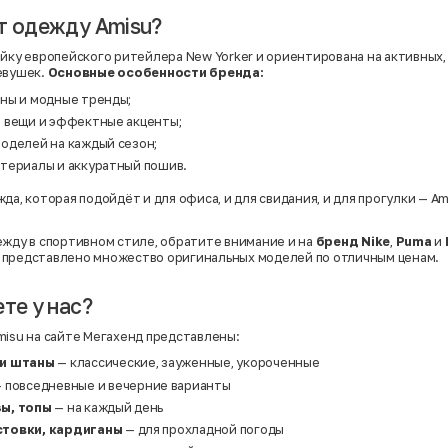
Нейлон
Полиэстер
т одежду Amisu?
Полиэстер | Спандекс
Полиэстер | Хлопок
ейку европейского ритейлера New Yorker и ориентирована на активных,
Полиэстер | Экокожа
евушек.
Основные
особенности
бренда:
Полиэстер | Эластан
Сатин
ны и модные тренды;
Твид
 вещи и эффектные акценты;
Хлопок
Хлопок | Эластан
оделей на каждый сезон;
Шёлк
териалы и аккуратный пошив.
Шёлк | Шерсть
Шерсть
да, которая подойдёт и для офиса, и для свидания, и для прогулки — A
Экокожа
Эластан
ежду в спортивном стиле, обратите внимание и на
бренд Nike
,
Puma
и
представлено множество оригинальных моделей по отличным ценам.
те у нас?
misu на сайте Мегахенд представлены:
 и штаны
— классические, зауженные, укороченные
 повседневные и вечерние варианты
ы, топы
— на каждый день
товки, кардиганы
— для прохладной погоды