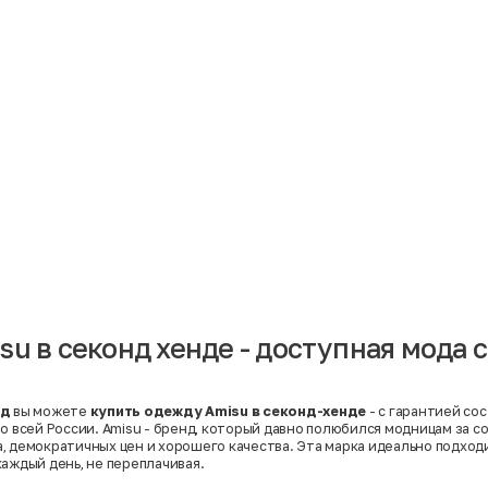
Материал
Акрил
Ангора
Ацетат
Бамбук
Бархат
Вельвет
Вискоза
Вискоза | Нейлон
Вискоза | Полиэстер
й
Вискоза | Полиэстер | Хлопок
Вискоза | Эластан
su в секонд хенде - доступная мода 
Искусственная замша
ный
Кашемир
Кашемир | Нейлон
й
Кашемир | Хлопок
Кашемир | Шерсть
нд
вы можете
купить одежду Amisu в секонд-хенде
- с гарантией со
Лён
по всей России. Amisu - бренд, который давно полюбился модницам за с
й
Модал
, демократичных цен и хорошего качества. Эта марка идеально подходи
Натуральная замша
каждый день, не переплачивая.
Натуральная кожа