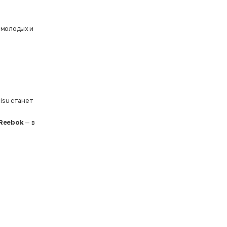
 молодых и
misu станет
Reebok
— в