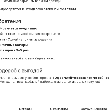
и
— стильные варианты верхней одежды
 проверяются и находятся в отличном состоянии.
бретения
бновляется ежедневно
ей России
- в удобном для вас формате
ата
- 7 дней на принятие решения
и точные замеры
х вещей в 3–5 раз
ренность - всё это вы найдете у нас.
рдероб с выгодой
isu теперь доступна без переплат!
Оформляйте заказ прямо сейчас
Мегахенд - ваш надёжный выбор для выгодных и модных покупок!
Магазин
О компании
Сотрудничество