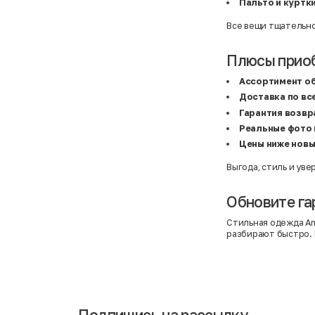
Пальто и куртк
C&A
5XL
Calvin Klein
62 см (3 мес.)
Все вещи тщательно
Camel Active
68 см (6 мес.)
Camp David
6-9 мес.
Caprice
6XL
Плюсы прио
Carhartt
6XL
Carlo Colucci
6XL
Ассортимент о
Cavori
80 см (12 мес.)
Champion
8-10 лет
Доставка по вс
Chloe
86 см (18 мес.)
Гарантия возвр
Christian Berg
9-18 мес.
Ciao
98 см (3 года)
Реальные фото 
CityLine
L
Цены ниже новы
Claudio Conti
L
CLOCKHAUSE
L/XL
&Co
L/XL
Выгода, стиль и уве
COLORUS
M
Columbia
M
Обновите га
Converse
One size
COOP
S
COS
S
Стильная одежда Am
CRAFT
S/M
разбирают быстро. 
Crafted
XL
Crane
XL
crivit
XS
Crocs
XS
Daniel Grahame
XS
Dare2b
XS/S
David Jones
XXL
Подпишись на рассылку