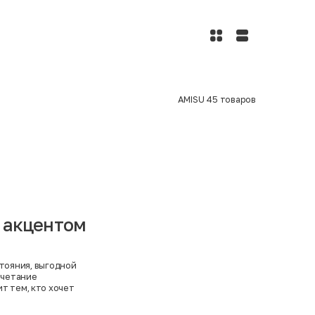
AMISU
45
товаров
с акцентом
стояния, выгодной
очетание
т тем, кто хочет