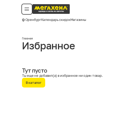
Условия пользования
Политика конфиденциальности
Смотреть все даты
©️ Мегахенд 2026. Все права защищены.
Оренбург
Календарь скидок
Магазины
Москва
Главная
Избранное
Тут пусто
Ты еще не добавил(а) в избранное ни один товар.
В каталог
Имя
Фамилия