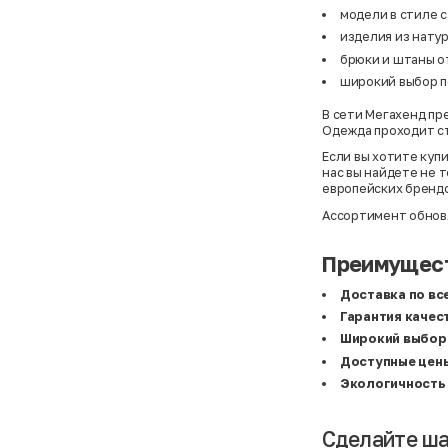
Basefield
38
модели в стиле ca
B&C Collection
38,5
Beck & Hersey
39
изделия из натур
Bench
39,5
брюки и штаны о
Benetton
3XL
Ben Sherman
3XL
широкий выбор п
Bershka
3XL
Bexleys
3XS
В сети Мегахенд п
Bexleys
40
Одежда проходит ст
BF
41
BF
42
Если вы хотите куп
Bivolino
43
нас вы найдете не т
Black Forest
44
европейских брендо
Blind Date
44,5
Bogner
45
Ассортимент обновл
Bonita
46
Boohoo
48+
Преимущест
Brax
4XL
British Knights
4XL
Bruno Banani
4XL
Доставка по вс
Buena Vista
5-7 лет
Гарантия качес
Bugatti
5XL
Burberry
5XL
Широкий выбор 
C&A
5XL
Доступные цен
Calvin Klein
62 см (3 мес.)
Camel Active
68 см (6 мес.)
Экологичность 
Camp David
6-9 мес.
Caprice
6XL
Carhartt
6XL
Сделайте ша
Carlo Colucci
6XL