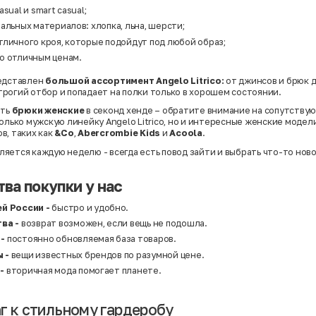
Твид
sual и smart casual;
Хлопок
Хлопок | Эластан
альных материалов: хлопка, льна, шерсти;
Шёлк
тличного кроя, которые подойдут под любой образ;
Шёлк | Шерсть
Шерсть
о отличным ценам.
Экокожа
Эластан
редставлен
большой ассортимент Angelo Litrico:
от джинсов и брюк 
рогий отбор и попадает на полки только в хорошем состоянии.
ить
брюки женские
в секонд хенде – обратите внимание на сопутствую
олько мужскую линейку Angelo Litrico, но и интересные женские модел
в, таких как
&Co
,
Abercrombie Kids
и
Acoola
.
яется каждую неделю - всегда есть повод зайти и выбрать что-то ново
ва покупки у нас
ей России -
быстро и удобно.
тва -
возврат возможен, если вещь не подошла.
-
постоянно обновляемая база товаров.
ы -
вещи известных брендов по разумной цене.
-
вторичная мода помогает планете.
г к стильному гардеробу