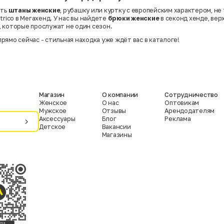
ить
штаны женские
, рубашку или куртку с европейским характером, не
trico в Мегахенд. У нас вы найдете
брюки женские
в секонд хенде, ве
 которые прослужат не один сезон.
рямо сейчас - стильная находка уже ждёт вас в каталоге!
Магазин
О компании
Сотрудничество
Женское
О нас
Оптовикам
Мужское
Отзывы
Арендодателям
Аксессуары
Блог
Реклама
Детское
Вакансии
Магазины