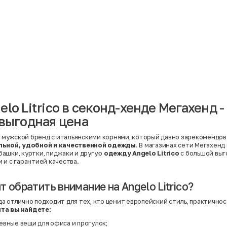
Материал
Акрил
Ангора
Ацетат
Бамбук
Бархат
Вельвет
Вискоза
Вискоза | Нейлон
Вискоза | Полиэстер
й
Вискоза | Полиэстер | Хлопок
Вискоза | Эластан
lo Litrico в секонд-хенде Мегахенд -
Искусственная замша
ный
Кашемир
 выгодная цена
Кашемир | Нейлон
й
Кашемир | Хлопок
Кашемир | Шерсть
о мужской бренд с итальянскими корнями, который давно зарекомендов
Лён
льной, удобной и качественной одежды
. В магазинах сети Мегахенд
й
Модал
убашки, куртки, пиджаки и другую
одежду Angelo Litrico
с большой выго
Натуральная замша
 и с гарантией качества.
Натуральная кожа
Нейлон
Полиэстер
 обратить внимание на Angelo Litrico?
Полиэстер | Спандекс
Полиэстер | Хлопок
а отлично подходит для тех, кто ценит европейский стиль, практичнос
Полиэстер | Экокожа
нта
вы
найдете:
Полиэстер | Эластан
Сатин
евные вещи для офиса и прогулок;