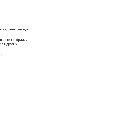
до верхней одежды.
щие категории. У
и от других
е.