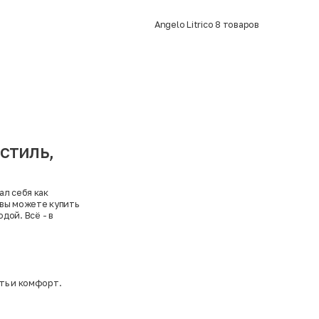
Angelo Litrico
8
товаров
 стиль,
ал себя как
 вы можете купить
дой. Всё - в
ть и комфорт.