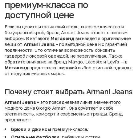
премиум-класса по
доступной цене
Если вы цените итальянский стиль, высокое качество и
безупречный крой, бренд Armani Jeans станет отличным
выбором. В каталоге
Мегахенд
вы найдёте оригинальные
вещи от
Armani
Jeans
- по выгодной цене и с гарантией
подлинности. Это отличная возможность обновить
гардероб люксовой одеждой, не переплачивая. Также
обратите внимание на
бренд Mango
,
Lacoste
и
Levi's
— в
Мегахенд
представлен широкий выбор стильной одежды
от ведущих мировых марок.
Почему стоит выбрать Armani Jeans
Armani Jeans -
это повседневная линия знаменитого
модного дома Giorgio Armani. Она сочетает в себе
элегантность, комфорт и современные тренды. Бренд
предлагает:
Брюки и джинсы
премиум-класса.
Стильные футболки,
рубашки и куртки.