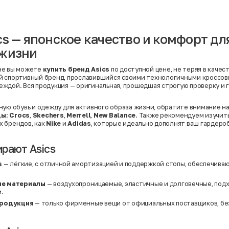
Вискоза | Нейлон
Вискоза | Полиэстер
й
Вискоза | Полиэстер | Хлопок
Вискоза | Эластан
cs — японское качество и комфорт дл
Искусственная замша
ный
Кашемир
 жизни
Кашемир | Нейлон
й
Кашемир | Хлопок
Кашемир | Шерсть
не вы можете
купить бренд Asics
по доступной цене, не теряя в качес
Лён
й спортивный бренд, прославившийся своими технологичными кроссов
й
Модал
ждой. Вся продукция — оригинальная, прошедшая строгую проверку и 
Натуральная замша
Натуральная кожа
Нейлон
ную обувь и одежду для активного образа жизни, обратите внимание на
Полиэстер
ды
:
Crocs
,
Skechers
,
Merrell
,
New Balance
. Также рекомендуем изучит
Полиэстер | Спандекс
 брендов, как
Nike
и
Adidas
, которые идеально дополнят ваш гардероб
Полиэстер | Хлопок
Полиэстер | Экокожа
Полиэстер | Эластан
рают Asics
Сатин
Твид
s
— лёгкие, с отличной амортизацией и поддержкой стопы, обеспечива
Хлопок
Хлопок | Эластан
е материалы
— воздухопроницаемые, эластичные и долговечные, подх
Шёлк
Шёлк | Шерсть
.
Шерсть
продукция
— только фирменные вещи от официальных поставщиков, бе
Экокожа
Эластан