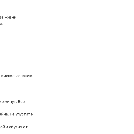
за жизни.
я.
 к использованию.
ко минут. Все
айна. Не упустите
ой и обувью от