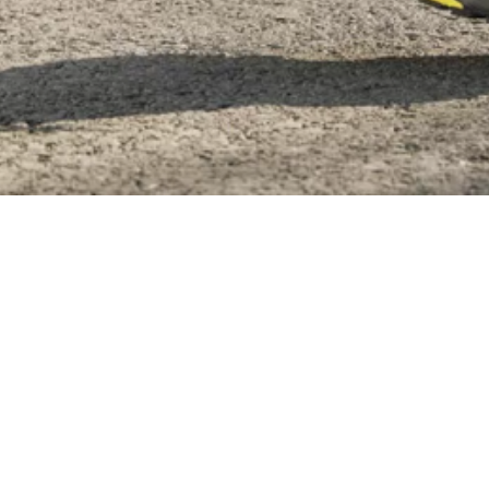
Материал
Акрил
Ангора
Ацетат
Бамбук
Бархат
Вельвет
Вискоза