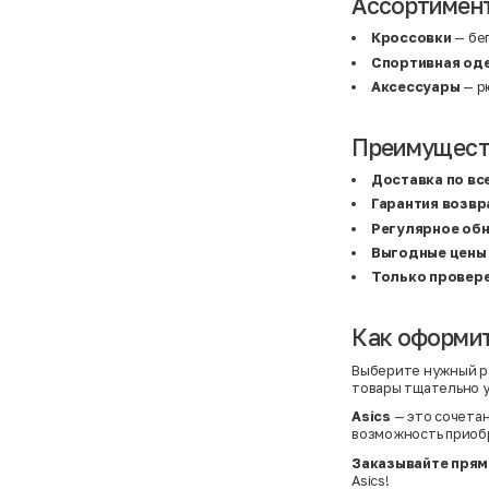
Ассортимент
BF
41
BF
42
Bivolino
43
Кроссовки
— бе
Black Forest
44
Спортивная од
Blind Date
44,5
Bogner
45
Аксессуары
— рю
Bonita
46
Boohoo
48+
Brax
4XL
Преимущест
British Knights
4XL
Bruno Banani
4XL
Доставка по вс
Buena Vista
5-7 лет
Bugatti
5XL
Гарантия возвр
Burberry
5XL
Регулярное об
C&A
5XL
Calvin Klein
62 см (3 мес.)
Выгодные цены
Camel Active
68 см (6 мес.)
Только провер
Camp David
6-9 мес.
Caprice
6XL
Carhartt
6XL
Как оформит
Carlo Colucci
6XL
Cavori
80 см (12 мес.)
Champion
8-10 лет
Выберите нужный ра
Chloe
86 см (18 мес.)
товары тщательно у
Christian Berg
9-18 мес.
Asics
— это сочетан
Ciao
98 см (3 года)
возможность приобр
CityLine
L
Claudio Conti
L
Заказывайте прям
CLOCKHAUSE
L/XL
Asics!
&Co
L/XL