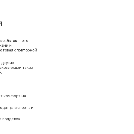
я
тве.
Asics
— это
ками и
готовая к повторной
 другие
ь коллекции таких
.
ют комфорт на
одят для спорта и
з подделок.