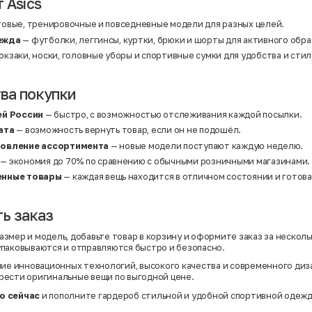
 Asics
говые, тренировочные и повседневные модели для разных целей.
ежда
— футболки, леггинсы, куртки, брюки и шорты для активного обра
кзаки, носки, головные уборы и спортивные сумки для удобства и стил
ва покупки
ей России
— быстро, с возможностью отслеживания каждой посылки.
ата
— возможность вернуть товар, если он не подошёл.
новление ассортимента
— новые модели поступают каждую неделю.
— экономия до 70% по сравнению с обычными розничными магазинами.
енные товары
— каждая вещь находится в отличном состоянии и готова
ь заказ
змер и модель, добавьте товар в корзину и оформите заказ за несколь
паковываются и отправляются быстро и безопасно.
ие инновационных технологий, высокого качества и современного диз
ести оригинальные вещи по выгодной цене.
о сейчас
и пополните гардероб стильной и удобной спортивной одежд