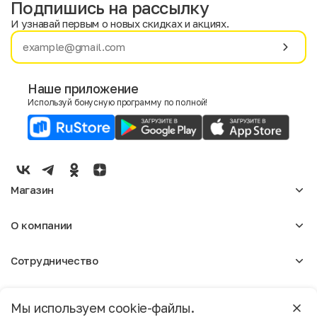
Подпишись на рассылку
И узнавай первым о новых скидках и акциях.
Имя
Фамилия
Наше приложение
Используй бонусную программу по полной!
E-mail
Пол
Мужской
Женский
Магазин
Согласие на получение чеков по электронной почте
Женское
О компании
Мужское
Аксессуары
О нас
Детское
Сотрудничество
Отзывы
Блог
Оптовикам
Вакансии
Помощь
Москва
Арендодателям
Магазины
Мы используем cookie-файлы.
Реклама