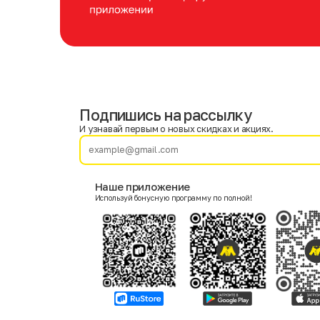
Подпишись на рассылку
Имя
Фамилия
И узнавай первым о новых скидках и акциях.
E-mail
Наше приложение
Используй бонусную программу по полной!
Пол
Мужской
Женский
Согласие на получение чеков по электронной почте