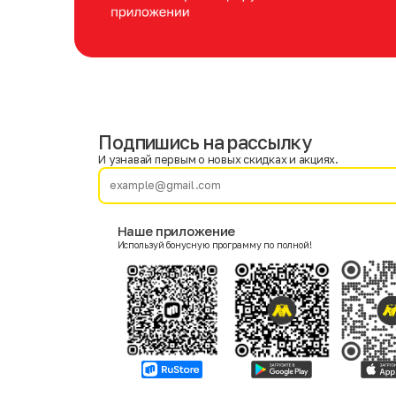
Подпишись на рассылку
Имя
Фамилия
И узнавай первым о новых скидках и акциях.
E-mail
Наше приложение
Используй бонусную программу по полной!
Пол
Мужской
Женский
Согласие на получение чеков по электронной почте