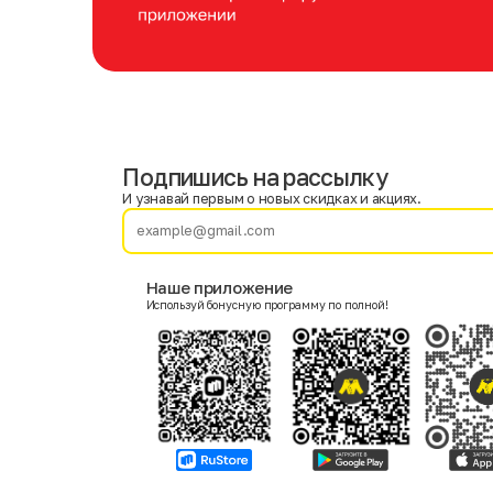
Подпишись на рассылку
Имя
Фамилия
И узнавай первым о новых скидках и акциях.
E-mail
Наше приложение
Используй бонусную программу по полной!
Пол
Мужской
Женский
Согласие на получение чеков по электронной почте